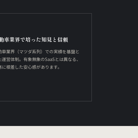
動車業界で培った知見と信頼
動車業界（マツダ系列）での実績を基盤と
た運営体制。有象無象のSaaSとは異なる、
務に根差した安心感があります。