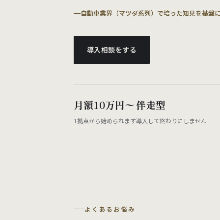
自動車業界（マツダ系列）で培った知見を基盤
導入相談をする
月額10万円〜
伴走型
1拠点から始められます
導入して終わりにしません
よくあるお悩み